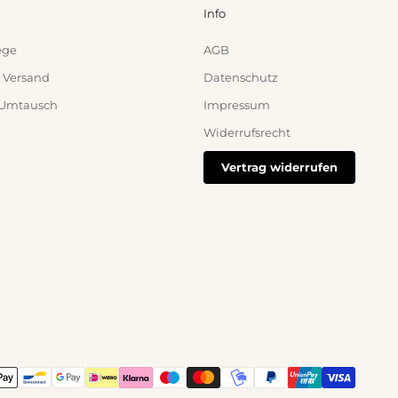
Info
ege
AGB
 Versand
Datenschutz
 Umtausch
Impressum
Widerrufsrecht
Vertrag widerrufen