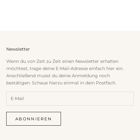
Ring mit Melonen-Turmalin
Gold Plate Ring Shiny
Angebot
Regulärer Preis
Angebot
€175,50
€195,00
€1.490,00
Newsletter
Wenn du von Zeit zu Zeit einen Newsletter erhalten
möchtest, trage deine E-Mail-Adresse einfach hier ein.
Anschließend musst du deine Anmeldung noch
bestätigen. Schaue hierzu einmal in dein Postfach.
ABONNIEREN